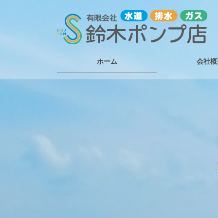
コ
ナ
ン
ビ
テ
ゲ
ン
ー
ツ
シ
ホーム
会社概
に
ョ
移
ン
動
に
移
動