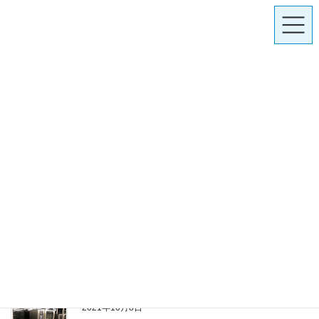
コ
ナ
ン
ビ
テ
ゲ
ン
ー
ツ
シ
投稿
に
ョ
移
ン
動
に
HOME
投稿
施工実績
移
動
施工実績
2021年10月8日
施工実績
中帳 水道管布設工事
中帳 水道管布設工事をいたしました。
2021年10月8日